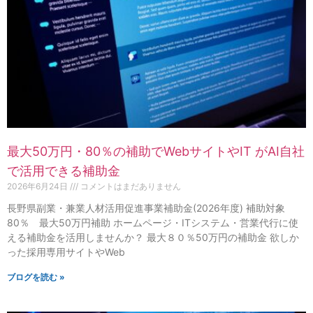
最大50万円・80％の補助でWebサイトやIT がAI自社
で活用できる補助金
2026年6月24日
コメントはまだありません
長野県副業・兼業人材活用促進事業補助金(2026年度) 補助対象
80％ 最大50万円補助 ホームページ・ITシステム・営業代行に使
える補助金を活用しませんか？ 最大８０％50万円の補助金 欲しか
った採用専用サイトやWeb
ブログを読む »