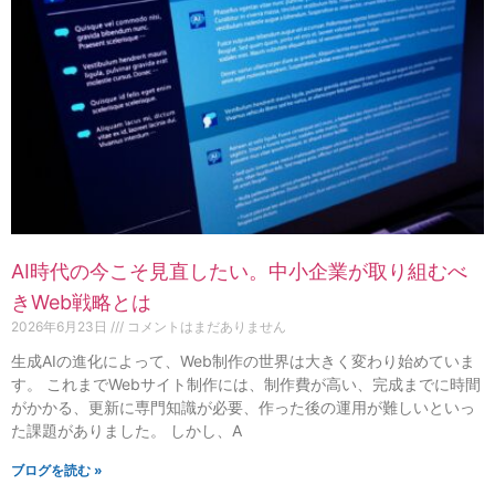
AI時代の今こそ見直したい。中小企業が取り組むべ
きWeb戦略とは
2026年6月23日
コメントはまだありません
生成AIの進化によって、Web制作の世界は大きく変わり始めていま
す。 これまでWebサイト制作には、制作費が高い、完成までに時間
がかかる、更新に専門知識が必要、作った後の運用が難しいといっ
た課題がありました。 しかし、A
ブログを読む »