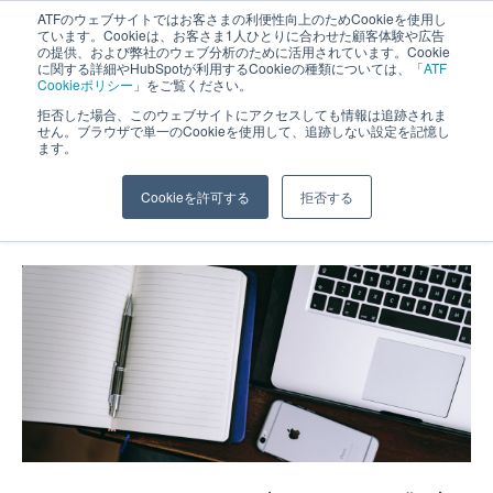
ATFのウェブサイトではお客さまの利便性向上のためCookieを使用し
長野県長野市・松本市ウェブ制作事業部 コンサルティングFIRM
ています。Cookieは、お客さま1人ひとりに合わせた顧客体験や広告
の提供、および弊社のウェブ分析のために活用されています。Cookie
に関する詳細やHubSpotが利用するCookieの種類については、「
ATF
Cookieポリシー
」をご覧ください。
拒否した場合、このウェブサイトにアクセスしても情報は追跡されま
せん。ブラウザで単一のCookieを使用して、追跡しない設定を記憶し
ます。
売れるWebサイトの作り方
Cookieを許可する
拒否する
ホーム
»
Webサイトについて
»
売れるWebサイトの作り方