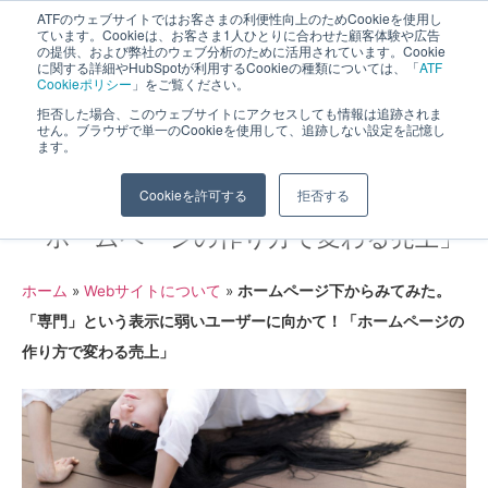
ATFのウェブサイトではお客さまの利便性向上のためCookieを使用し
長野県長野市・松本市ウェブ制作事業部 コンサルティングFIRM
ています。Cookieは、お客さま1人ひとりに合わせた顧客体験や広告
の提供、および弊社のウェブ分析のために活用されています。Cookie
に関する詳細やHubSpotが利用するCookieの種類については、「
ATF
Cookieポリシー
」をご覧ください。
拒否した場合、このウェブサイトにアクセスしても情報は追跡されま
せん。ブラウザで単一のCookieを使用して、追跡しない設定を記憶し
ます。
ホームページ下からみてみた。「専門」
Cookieを許可する
拒否する
という表示に弱いユーザーに向かて！
「ホームページの作り方で変わる売上」
ホーム
»
Webサイトについて
»
ホームページ下からみてみた。
「専門」という表示に弱いユーザーに向かて！「ホームページの
作り方で変わる売上」