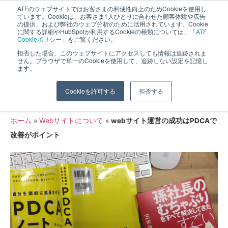
ATFのウェブサイトではお客さまの利便性向上のためCookieを使用し
長野県長野市・松本市ウェブ制作事業部 コンサルティングFIRM
ています。Cookieは、お客さま1人ひとりに合わせた顧客体験や広告
の提供、および弊社のウェブ分析のために活用されています。Cookie
に関する詳細やHubSpotが利用するCookieの種類については、「
ATF
Cookieポリシー
」をご覧ください。
拒否した場合、このウェブサイトにアクセスしても情報は追跡されま
せん。ブラウザで単一のCookieを使用して、追跡しない設定を記憶し
ます。
webサイト運営の成功はPDCAで改善が
Cookieを許可する
拒否する
ポイント
ホーム
»
Webサイトについて
»
webサイト運営の成功はPDCAで
改善がポイント