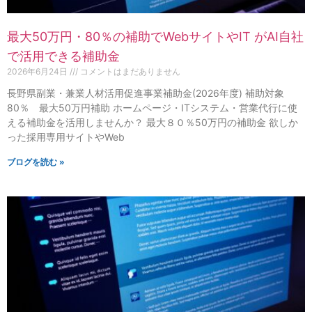
最大50万円・80％の補助でWebサイトやIT がAI自社
で活用できる補助金
2026年6月24日
コメントはまだありません
長野県副業・兼業人材活用促進事業補助金(2026年度) 補助対象
80％ 最大50万円補助 ホームページ・ITシステム・営業代行に使
える補助金を活用しませんか？ 最大８０％50万円の補助金 欲しか
った採用専用サイトやWeb
ブログを読む »