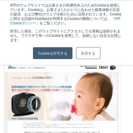
へ
ATFのウェブサイトではお客さまの利便性向上のためCookieを使用し
長野県長野市・松本市ウェブ制作事業部 コンサルティングFIRM
ています。Cookieは、お客さま1人ひとりに合わせた顧客体験や広告
ス
の提供、および弊社のウェブ分析のために活用されています。Cookie
に関する詳細やHubSpotが利用するCookieの種類については、「
ATF
キ
Cookieポリシー
」をご覧ください。
ッ
拒否した場合、このウェブサイトにアクセスしても情報は追跡されま
サンニクス
せん。ブラウザで単一のCookieを使用して、追跡しない設定を記憶し
プ
ます。
Cookieを許可する
拒否する