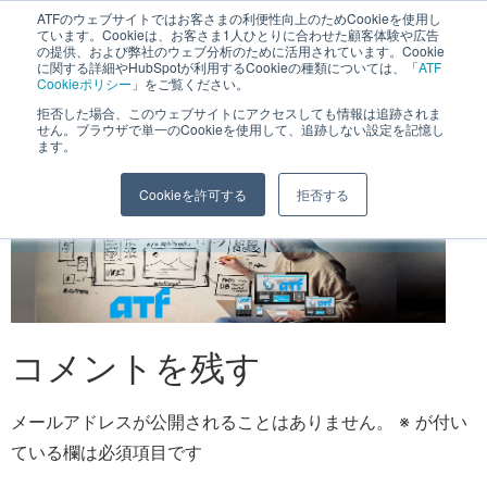
へ
ATFのウェブサイトではお客さまの利便性向上のためCookieを使用し
長野県長野市・松本市ウェブ制作事業部 コンサルティングFIRM
ています。Cookieは、お客さま1人ひとりに合わせた顧客体験や広告
ス
の提供、および弊社のウェブ分析のために活用されています。Cookie
に関する詳細やHubSpotが利用するCookieの種類については、「
ATF
キ
Cookieポリシー
」をご覧ください。
ッ
拒否した場合、このウェブサイトにアクセスしても情報は追跡されま
back1
せん。ブラウザで単一のCookieを使用して、追跡しない設定を記憶し
プ
ます。
Cookieを許可する
拒否する
コメントを残す
メールアドレスが公開されることはありません。
※
が付い
ている欄は必須項目です