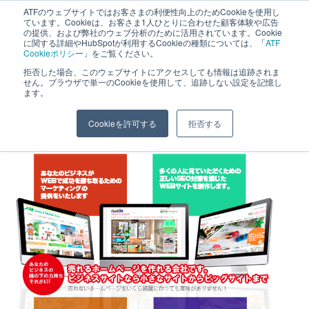
へ
ATFのウェブサイトではお客さまの利便性向上のためCookieを使用し
長野県長野市・松本市ウェブ制作事業部 コンサルティングFIRM
ています。Cookieは、お客さま1人ひとりに合わせた顧客体験や広告
ス
の提供、および弊社のウェブ分析のために活用されています。Cookie
に関する詳細やHubSpotが利用するCookieの種類については、「
ATF
キ
Cookieポリシー
」をご覧ください。
ッ
拒否した場合、このウェブサイトにアクセスしても情報は追跡されま
ホームページ制作する
せん。ブラウザで単一のCookieを使用して、追跡しない設定を記憶し
プ
ます。
前に
Cookieを許可する
拒否する