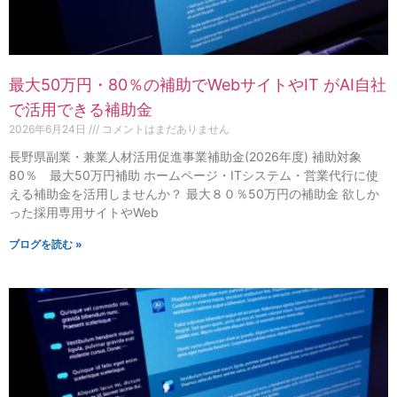
最大50万円・80％の補助でWebサイトやIT がAI自社
で活用できる補助金
2026年6月24日
コメントはまだありません
長野県副業・兼業人材活用促進事業補助金(2026年度) 補助対象
80％ 最大50万円補助 ホームページ・ITシステム・営業代行に使
える補助金を活用しませんか？ 最大８０％50万円の補助金 欲しか
った採用専用サイトやWeb
ブログを読む »