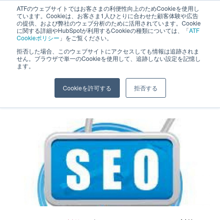
ATFのウェブサイトではお客さまの利便性向上のためCookieを使用し
長野県長野市・松本市ウェブ制作事業部 コンサルティングFIRM
ています。Cookieは、お客さま1人ひとりに合わせた顧客体験や広告
の提供、および弊社のウェブ分析のために活用されています。Cookie
に関する詳細やHubSpotが利用するCookieの種類については、「
ATF
Cookieポリシー
」をご覧ください。
拒否した場合、このウェブサイトにアクセスしても情報は追跡されま
せん。ブラウザで単一のCookieを使用して、追跡しない設定を記憶し
ます。
ビジネスサイトのGoogle Seo対策
Cookieを許可する
拒否する
ホーム
»
SEO対策
»
ビジネスサイトのGoogle Seo対策