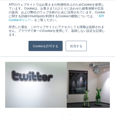
ATFのウェブサイトではお客さまの利便性向上のためCookieを使用し
長野県長野市・松本市ウェブ制作事業部 コンサルティングFIRM
ています。Cookieは、お客さま1人ひとりに合わせた顧客体験や広告
の提供、および弊社のウェブ分析のために活用されています。Cookie
に関する詳細やHubSpotが利用するCookieの種類については、「
ATF
Cookieポリシー
」をご覧ください。
拒否した場合、このウェブサイトにアクセスしても情報は追跡されま
せん。ブラウザで単一のCookieを使用して、追跡しない設定を記憶し
ます。
ロゴとブランディングについて、
Cookieを許可する
拒否する
ホーム
»
Webサイトについて
»
ロゴとブランディングについて、